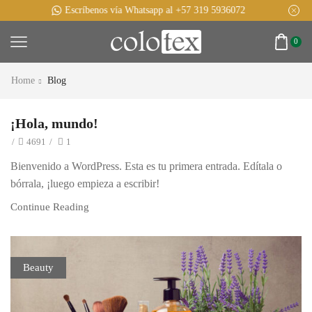
Obtén el 10% de descuento en tus compras por lanzamiento
0
Home
Blog
¡Hola, mundo!
/
4691
/
1
Bienvenido a WordPress. Esta es tu primera entrada. Edítala o
bórrala, ¡luego empieza a escribir!
Continue Reading
Beauty