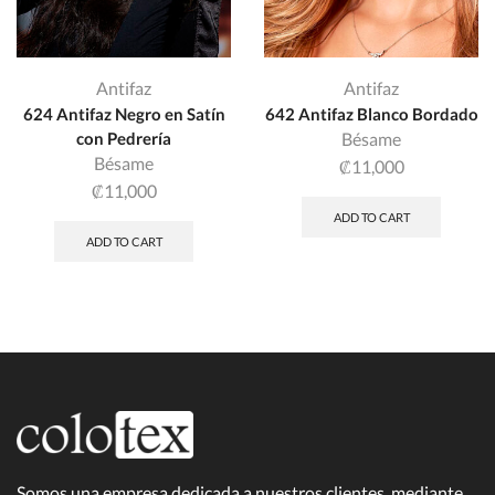
Antifaz
Antifaz
624 Antifaz Negro en Satín
642 Antifaz Blanco Bordado
con Pedrería
Bésame
Bésame
₡
11,000
₡
11,000
ADD TO CART
ADD TO CART
Somos una empresa dedicada a nuestros clientes, mediante