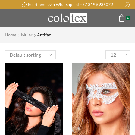
Escríbenos vía Whatsapp al +57 319 5936072
0
Home
Mujer
Antifaz