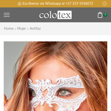
Escríbenos vía Whatsapp al +57 319 5936072
0
Home
Mujer
Antifaz