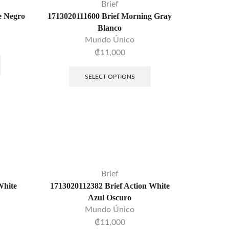
Swimwear
Brief
e Negro
1713020111600 Brief Morning Gray
Underwear
Blanco
Boxer
Mundo Único
₡
11,000
Brief
Jockstrap
SELECT OPTIONS
Tanga
Mujer
Antifaz
Fajas
Lencería
Brief
Maquillaje
White
1713020112382 Brief Action White
Cejas
Azul Oscuro
Mundo Único
Labios
₡
11,000
Ojos