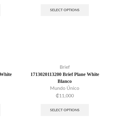
Piel
SELECT OPTIONS
Medias de Compresión
Pijamas
FILTRAR POR PRECIO
Brief
 White
1713020113200 Brief Plane White
Blanco
Mundo Único
₡
11,000
DESTACADOS
SELECT OPTIONS
5323 Medias Viajero – Mediana Compresión
₡
9,000