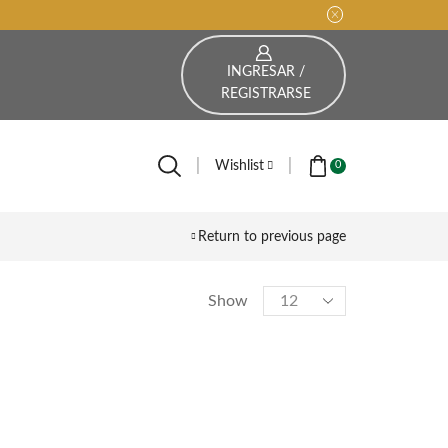
INGRESAR /
REGISTRARSE
Wishlist
0
Return to previous page
CATEGORÍAS
Show
Hombre
Fajas
Pantalones