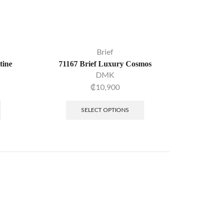
1107T Body Control con Látex/Tanga
₡
38,700
2100 Brasier Prehormado Tiras Removibles y Abrochadura
₡
23,846
Brief
tine
71167 Brief Luxury Cosmos
7837 Pijama Pantalón Corto Rosado
DMK
₡
27,843
₡
10,900
71267 Brief Malla Transparencia Athan
SELECT OPTIONS
₡
10,900
40014-0006 Boxer Microfibra Sublimado Crazy Eyes
₡
12,900