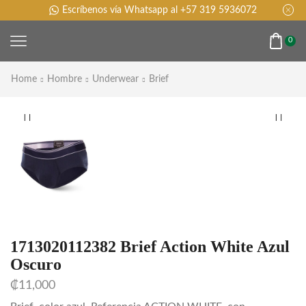
Escríbenos vía Whatsapp al +57 319 5936072
0
Home
Hombre
Underwear
Brief
1713020112382 Brief Action White Azul
Oscuro
₡
11,000