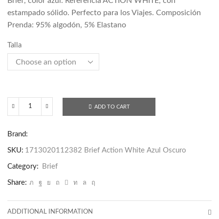
Brief, color azul. Referencia ACTION WHITE, con
estampado sólido. Perfecto para los Viajes. Composición
Prenda: 95% algodón, 5% Elastano
Talla
ADD TO CART
1713020112382
Brief
Brand:
Action
White
SKU:
1713020112382 Brief Action White Azul Oscuro
Azul
Category:
Brief
Oscuro
Share:
quantity
ADDITIONAL INFORMATION