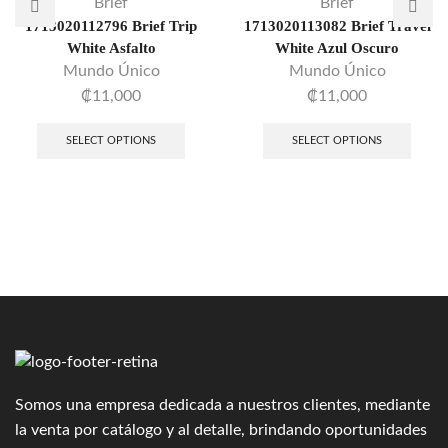
Brief
Brief
1713020112796 Brief Trip
1713020113082 Brief Travel
White Asfalto
White Azul Oscuro
Mundo Único
Mundo Único
₡
11,000
₡
11,000
SELECT OPTIONS
SELECT OPTIONS
Somos una empresa dedicada a nuestros clientes, mediante
la venta por catálogo y al detalle, brindando oportunidades