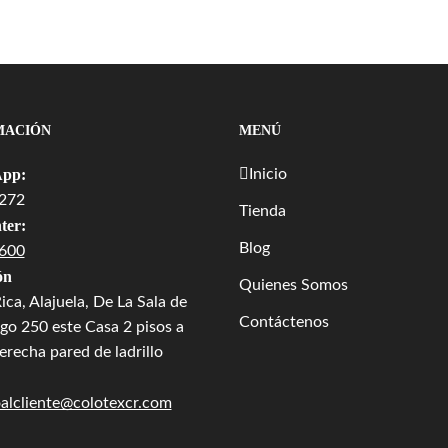
MACIÓN
MENÚ
pp:
Inicio
272
Tienda
ter:
Blog
600
ón
Quienes Somos
ica, Alajuela, De La Sala de
Contáctenos
go 250 este Casa 2 pisos a
recha pared de ladrillo
oalcliente@colotexcr.com