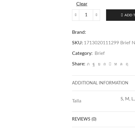
Clear
ADD 
1713020111299
Brief
Brand:
Nap
Blue
SKU:
1713020111299 Brief N
Negro
Category:
Brief
quantity
Share:
ADDITIONAL INFORMATION
S, M, L
Talla
REVIEWS (0)