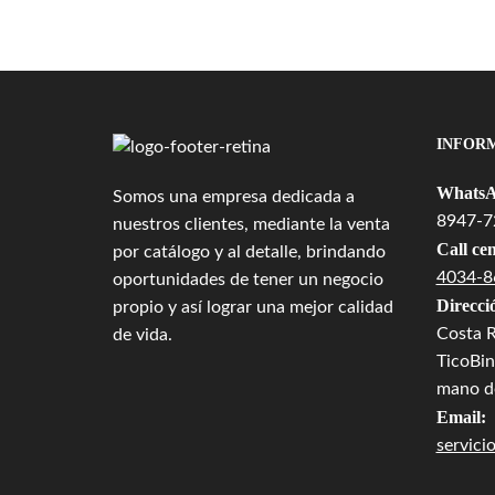
INFOR
WhatsA
Somos una empresa dedicada a
8947-7
nuestros clientes, mediante la venta
Call cen
por catálogo y al detalle, brindando
4034-8
oportunidades de tener un negocio
Direcci
propio y así lograr una mejor calidad
Costa R
de vida.
TicoBin
mano de
Email:
servici