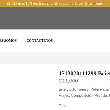
Obtén el 10% de descuento en tus compras por lanzamiento
ES SOMOS
CONTÁCTENOS
1713020111299 Brie
₡
11,000
Brief, color negro. Referenci
Viajes. Composición Prenda:
Talla