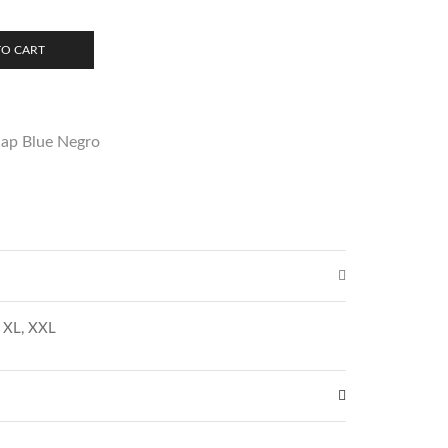
TO CART
ap Blue Negro
, XL, XXL