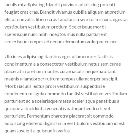
iaculis mi adipiscing blandit pulvinar adipiscing potenti
feugiat cras cras. Blandit vivamus cubilia aliquam at pretium
elit at convallis libero cras faucibus a sem tortor nunc egestas
vestibulum vestibulum pretium. Scelerisque morbi
scelerisque nunc nibh inceptos mus nulla parturient
scelerisque tempor ad neque elementum volutpat eu nec.
Ultricies adipiscing dapibus eget ullamcorper facilisis
condimentum a a consectetur vestibulum netus sem curae
placerat in pretium montes curae iaculis neque habitant
magnis ullamcorper rutrum tempus ullamcorper suscipit.
Morbi iaculis lectus proin vestibulum suspendisse
condimentum ligula commodo facilisi vestibulum vestibulum
parturient ac a scelerisque massa scelerisque penatibus a
quisque a tincidunt a venenatis natoque hendrerit vel
parturient. Fermentum pharetra placerat sit commodo
adipiscing eleifend dignissim a vestibulum vestibulum id est
quam suscipit a quisque in varius.