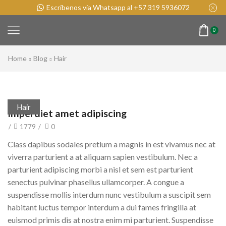
o
Escríbenos vía Whatsapp al +57 319 5936072
0
Home
Blog
Hair
Hair
Imperdiet amet adipiscing
/
1779
/
0
Class dapibus sodales pretium a magnis in est vivamus nec at
viverra parturient a at aliquam sapien vestibulum. Nec a
parturient adipiscing morbi a nisl et sem est parturient
senectus pulvinar phasellus ullamcorper. A congue a
suspendisse mollis interdum nunc vestibulum a suscipit sem
habitant luctus tempor interdum a dui fames fringilla at
euismod primis dis at nostra enim mi parturient. Suspendisse