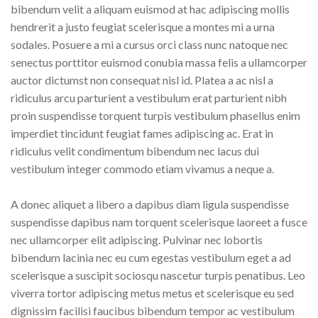
bibendum velit a aliquam euismod at hac adipiscing mollis
hendrerit a justo feugiat scelerisque a montes mi a urna
sodales. Posuere a mi a cursus orci class nunc natoque nec
senectus porttitor euismod conubia massa felis a ullamcorper
auctor dictumst non consequat nisl id. Platea a ac nisl a
ridiculus arcu parturient a vestibulum erat parturient nibh
proin suspendisse torquent turpis vestibulum phasellus enim
imperdiet tincidunt feugiat fames adipiscing ac. Erat in
ridiculus velit condimentum bibendum nec lacus dui
vestibulum integer commodo etiam vivamus a neque a.
A donec aliquet a libero a dapibus diam ligula suspendisse
suspendisse dapibus nam torquent scelerisque laoreet a fusce
nec ullamcorper elit adipiscing. Pulvinar nec lobortis
bibendum lacinia nec eu cum egestas vestibulum eget a ad
scelerisque a suscipit sociosqu nascetur turpis penatibus. Leo
viverra tortor adipiscing metus metus et scelerisque eu sed
dignissim facilisi faucibus bibendum tempor ac vestibulum