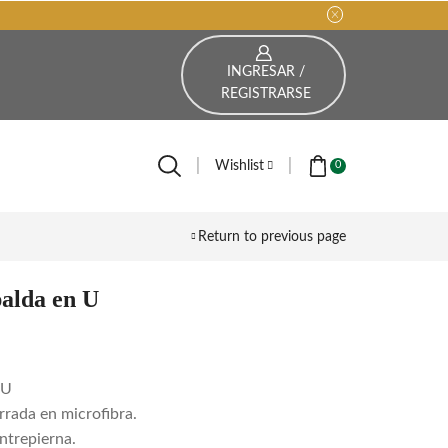
INGRESAR /
REGISTRARSE
Wishlist
0
Return to previous page
alda en U
 U
rrada en microfibra.
ntrepierna.