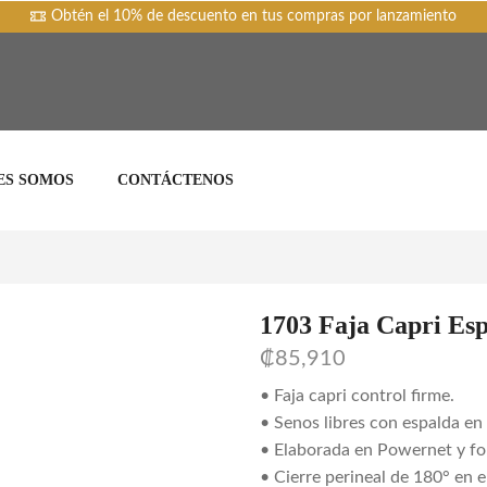
Obtén el 10% de descuento en tus compras por lanzamiento
ES SOMOS
CONTÁCTENOS
1703 Faja Capri Esp
₡
85,910
• Faja capri control firme.
• Senos libres con espalda en
• Elaborada en Powernet y fo
• Cierre perineal de 180° en e