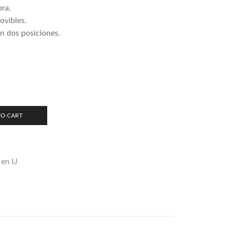
bra.
ovibles.
n dos posiciones.
TO CART
 en U