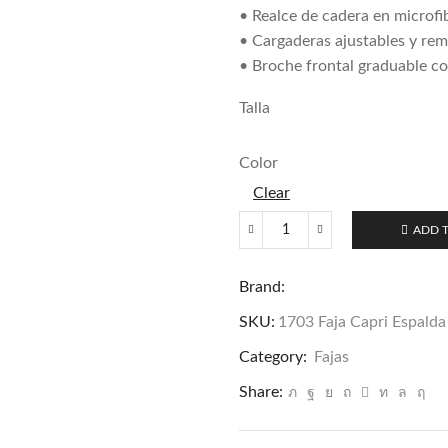
• Realce de cadera en microfi
• Cargaderas ajustables y rem
• Broche frontal graduable co
Talla
Color
Clear
ADD 
1703
Faja
Brand:
Capri
Espalda
SKU:
1703 Faja Capri Espalda
en
Category:
Fajas
U
quantity
Share: