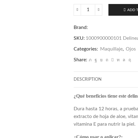
ADD 
Delineador
Líquido
Brand:
Negro
(5ML)
SKU:
1000900000101 Delinea
quantity
Categories:
Maquillaje
,
Ojos
Share:
DESCRIPTION
¿Qué beneficios tiene este deli
Dura hasta 12 horas, a prueba
extracto de hoja de aloe, vit
vitamina E para nutrir la piel.
¿Cómo usar o aplicar?: