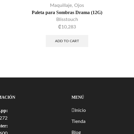
Maquillaje
,
Ojos
Paleta para Sombras Drama (12G)
Blisstouch
₡
10,283
ADD TO CART
MACIÓN
MENÚ
pp:
Inicio
272
Tienda
ter:
Blog
600