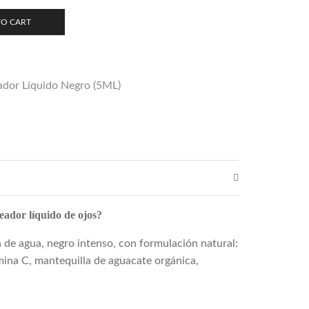
TO CART
dor Líquido Negro (5ML)
neador líquido de ojos?
 de agua, negro intenso, con formulación natural:
amina C, mantequilla de aguacate orgánica,