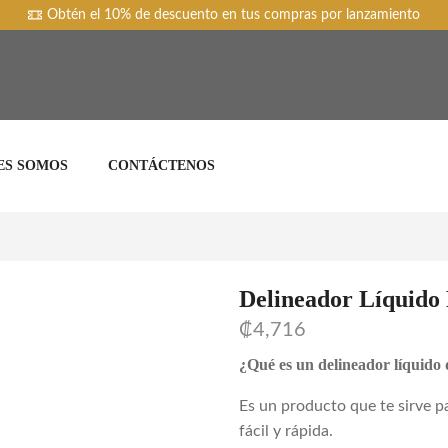
Obtén el 10% de descuento en tus compras por lanzamiento
ES SOMOS
CONTÁCTENOS
Delineador Líquido
₡
4,716
¿Qué es un delineador líquido 
Es un producto que te sirve p
fácil y rápida.