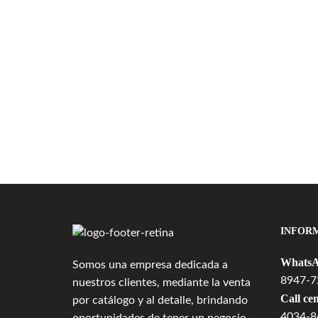
INFOR
WhatsA
Somos una empresa dedicada a
8947-7
nuestros clientes, mediante la venta
Call cen
por catálogo y al detalle, brindando
4034-8
oportunidades de tener un negocio