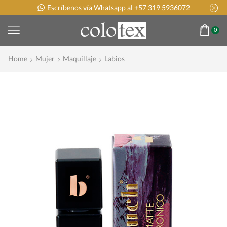
Escríbenos vía Whatsapp al +57 319 5936072
0
Home
Mujer
Maquillaje
Labios