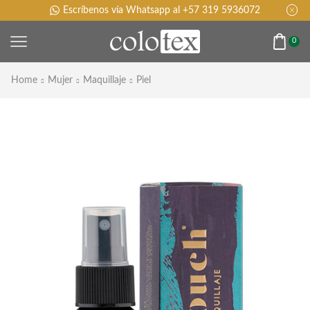
Escríbenos vía Whatsapp al +57 319 5936072
0
Home
Mujer
Maquillaje
Piel