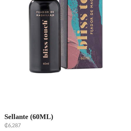
Sellante (60ML)
₡
6,287