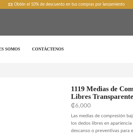
Obtén el 10% de descuento en tus compras por lanzamiento
ES SOMOS
CONTÁCTENOS
1119 Medias de Com
Libres Transparent
₡
6,000
Las medias de compresión baj
los dedos libres en apariencia
descanso o preventivas para el