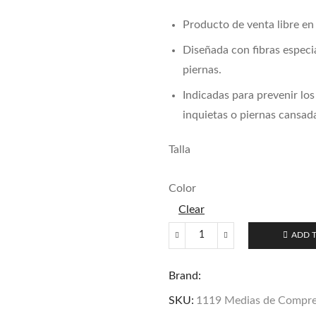
Producto de venta libre en 
Diseñada con fibras especia
piernas.
Indicadas para prevenir lo
inquietas o piernas cansad
Talla
Color
Clear
ADD 
1119
Medias
Brand:
de
Compresión
SKU:
1119 Medias de Compres
Baja