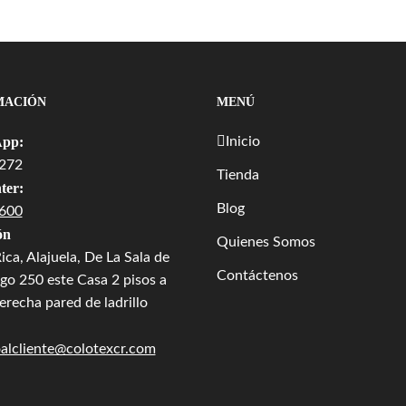
MACIÓN
MENÚ
pp:
Inicio
272
Tienda
ter:
Blog
600
ón
Quienes Somos
ica, Alajuela, De La Sala de
Contáctenos
go 250 este Casa 2 pisos a
recha pared de ladrillo
oalcliente@colotexcr.com