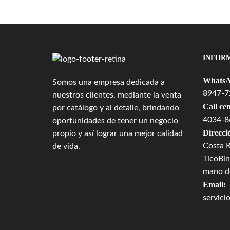
INFOR
WhatsA
Somos una empresa dedicada a
8947-7
nuestros clientes, mediante la venta
Call cen
por catálogo y al detalle, brindando
4034-8
oportunidades de tener un negocio
Direcci
propio y así lograr una mejor calidad
Costa R
de vida.
TicoBin
mano de
Email:
servici