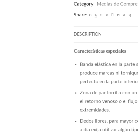
Category:
Medias de Compre
–
Rodilla
Share:
Dedos
Libres
DESCRIPTION
Transparente
quantity
Características especiales
Banda elástica en la parte 
produce marcas ni tornique
perfecto en la parte inferior
Zona de pantorrilla con un
el retorno venoso o el fluj
extremidades.
Dedos libres, para mayor c
a día exija utilizar algún ti