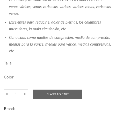
el control y tratamiento de vena varices o conocidas como:
venas várices, venas varicosas, varices, varices venas, varicosas
venas.
Excelentes para reducir el dolor de piernas, los calambres
musculares, la mala circulación, etc.
Conocidas como medias de compresión, media de compresión,
medias para la varice, medias para varice, medias compresivas,
etc.
Talla
Color
ADD TO CART
4313
Medias
Brand:
de