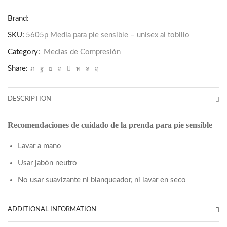
Media
Brand:
para
pie
SKU:
5605p Media para pie sensible – unisex al tobillo
sensible
Category:
Medias de Compresión
–
Share:
unisex
al
tobillo
DESCRIPTION
quantity
Recomendaciones de cuidado de la prenda para pie sensible
Lavar a mano
Usar jabón neutro
No usar suavizante ni blanqueador, ni lavar en seco
ADDITIONAL INFORMATION