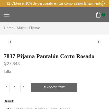
Obtén el 10% de descuento en tus compras por lanzamiento
0
Home
Mujer
Pijamas
7837 Pijama Pantalón Corto Rosado
₡
27,843
Talla
ADD TO CART
7837
Pijama
Brand:
Pantalón
Corto