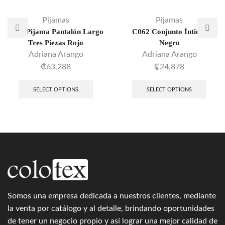
Pijamas
Pijamas
7850 Pijama Pantalón Largo
C062 Conjunto Íntimo
Tres Piezas Rojo
Negro
Adriana Arango
Adriana Arango
₡
63,288
₡
24,878
SELECT OPTIONS
SELECT OPTIONS
Somos una empresa dedicada a nuestros clientes, mediante
la venta por catálogo y al detalle, brindando oportunidades
de tener un negocio propio y así lograr una mejor calidad de