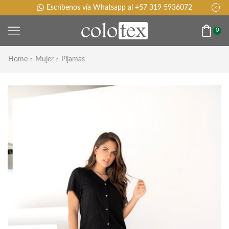
Escríbenos vía Whatsapp al +57 319 5936072
0
Home
Mujer
Pijamas