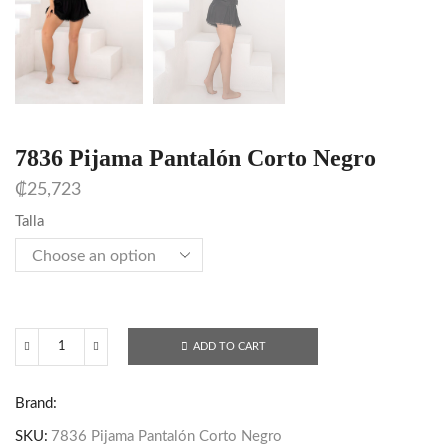
7836 Pijama Pantalón Corto Negro
₡
25,723
Talla
ADD TO CART
7836
Pijama
Brand:
Pantalón
Corto
SKU:
7836 Pijama Pantalón Corto Negro