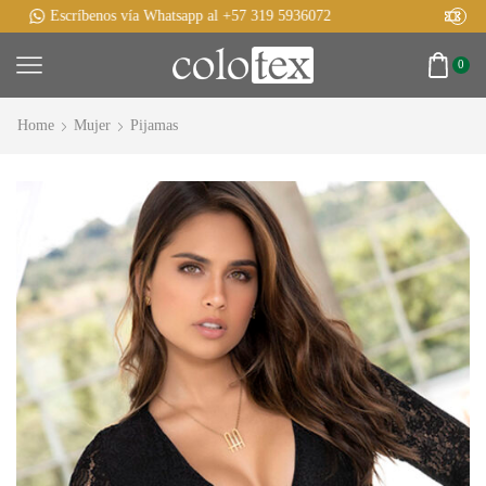
Obtén el 10% de descuento en tus compras por lanzamiento
0
Home
Mujer
Pijamas