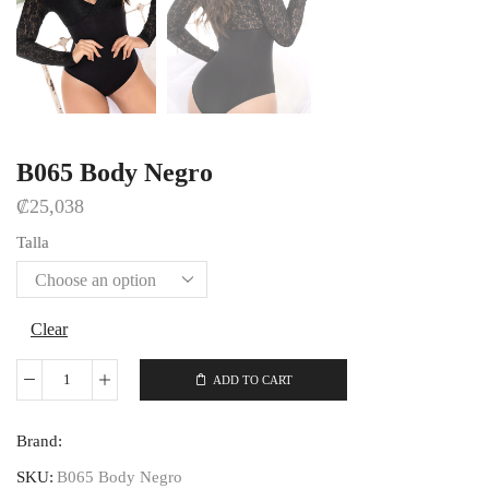
B065 Body Negro
₡
25,038
Talla
Clear
ADD TO CART
B065
Body
Brand:
Negro
quantity
SKU:
B065 Body Negro