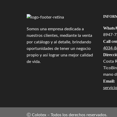
INFOR
WhatsA
Somos una empresa dedicada a
8947-7
nuestros clientes, mediante la venta
Call cen
por catálogo y al detalle, brindando
4034-8
oportunidades de tener un negocio
Direcci
propio y así lograr una mejor calidad
Costa R
de vida.
TicoBin
mano de
Email:
servici
Ⓒ Colotex – Todos los derechos reservados.