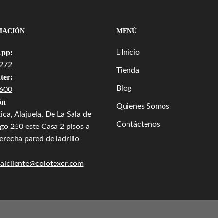
MACIÓN
MENÚ
pp:
Inicio
272
Tienda
ter:
Blog
600
ón
Quienes Somos
ica, Alajuela, De La Sala de
Contáctenos
go 250 este Casa 2 pisos a
recha pared de ladrillo
oalcliente@colotexcr.com