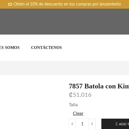
Obtén el 10% de descuento en tus compras por lanzamiento
ES SOMOS
CONTÁCTENOS
7857 Batola con Ki
₡
51,016
Talla
Clear
ADD 
7857