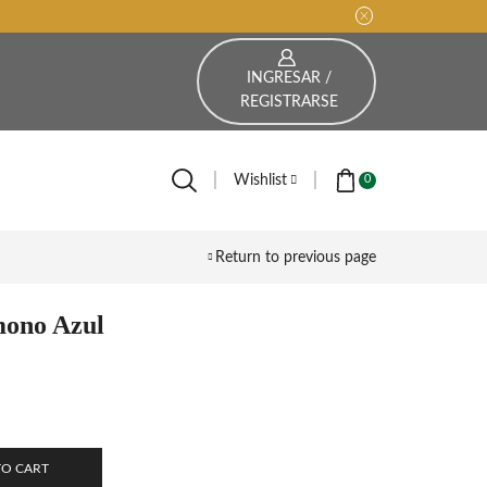
INGRESAR /
REGISTRARSE
Wishlist
0
Return to previous page
mono Azul
TO CART