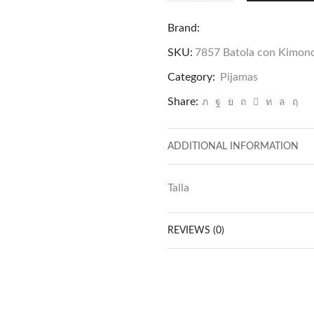
Batola
Brand:
con
Kimono
SKU:
7857 Batola con Kimono
Azul
Category:
Pijamas
quantity
Share:
ADDITIONAL INFORMATION
Talla
REVIEWS (0)