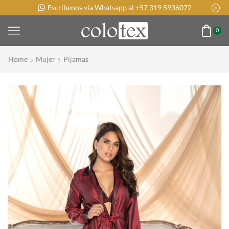
Escríbenos vía Whatsapp al +57 319 5936072
0
Home
Mujer
Pijamas